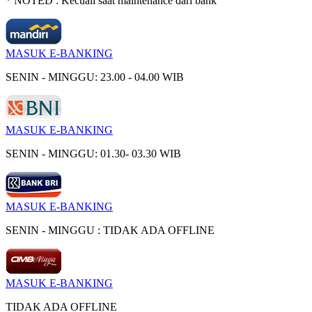
* NOTED : Kecuali saat maintenance dari bank
MASUK E-BANKING
SENIN - MINGGU: 23.00 - 04.00 WIB
MASUK E-BANKING
SENIN - MINGGU: 01.30- 03.30 WIB
MASUK E-BANKING
SENIN - MINGGU : TIDAK ADA OFFLINE
MASUK E-BANKING
TIDAK ADA OFFLINE