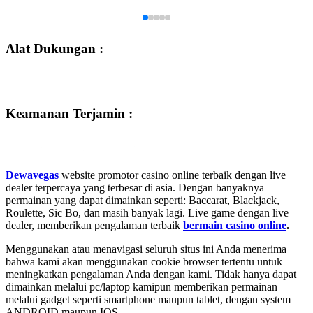
Alat Dukungan :
Keamanan Terjamin :
Dewavegas
website promotor casino online terbaik dengan live
dealer terpercaya yang terbesar di asia. Dengan banyaknya
permainan yang dapat dimainkan seperti: Baccarat, Blackjack,
Roulette, Sic Bo, dan masih banyak lagi. Live game dengan live
dealer, memberikan pengalaman terbaik
bermain casino online
.
Menggunakan atau menavigasi seluruh situs ini Anda menerima
bahwa kami akan menggunakan cookie browser tertentu untuk
meningkatkan pengalaman Anda dengan kami. Tidak hanya dapat
dimainkan melalui pc/laptop kamipun memberikan permainan
melalui gadget seperti smartphone maupun tablet, dengan system
ANDROID maupun IOS.