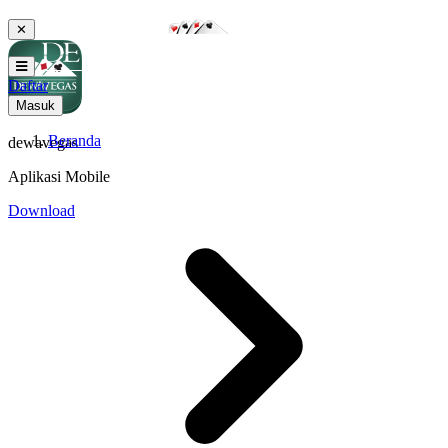
✕
Daftar
Masuk
Beranda
dewavegas
Aplikasi Mobile
Download