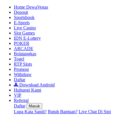
Home DewaVegas
Deposit
Sportsbook
E-Sports
Live Casino
Slot Games
IDN E-Lottery
POKER
ARCADE
Bolatangkas
Togel
RTP Slots
Promosi
Withdraw
Daftar
Download Android
Hubungi Kami
VIP
Referral
Daftar
Masuk
Lupa Kata Sandi?
Butuh Bantuan?
Live Chat Di Sini