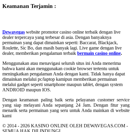
Keamanan Terjamin :
Dewavegas
website promotor casino online terbaik dengan live
dealer terpercaya yang terbesar di asia. Dengan banyaknya
permainan yang dapat dimainkan seperti: Baccarat, Blackjack,
Roulette, Sic Bo, dan masih banyak lagi. Live game dengan live
dealer, memberikan pengalaman terbaik
bermain casino online
.
Menggunakan atau menavigasi seluruh situs ini Anda menerima
bahwa kami akan menggunakan cookie browser tertentu untuk
meningkatkan pengalaman Anda dengan kami. Tidak hanya dapat
dimainkan melalui pc/laptop kamipun memberikan permainan
melalui gadget seperti smartphone maupun tablet, dengan system
ANDROID maupun IOS.
Dengan keamanan paling baik serta pelayanan customer service
yang siap melayani Anda sepanjang 24 Jam. Dengan fitur yang
menarik serta permainan yang seru untuk Anda mainkan di website
kami
© 2014 - 2026 KASINO ONLINE OLEH DEWAVEGAS.COM -
SEMUA HAK DILINDUNGI