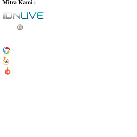
Mitra Kami :