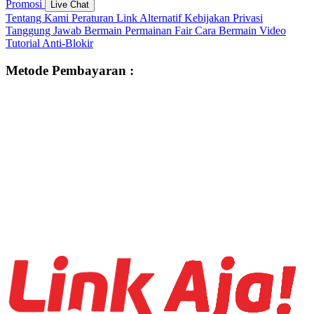
Promosi
Live Chat
Tentang Kami
Peraturan
Link Alternatif
Kebijakan Privasi
Tanggung Jawab Bermain
Permainan Fair
Cara Bermain
Video
Tutorial
Anti-Blokir
Metode Pembayaran :