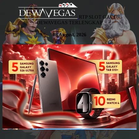
RTP SLOT GACOR
DEWAVEGAS TERLENGKAP
08 August, 2026