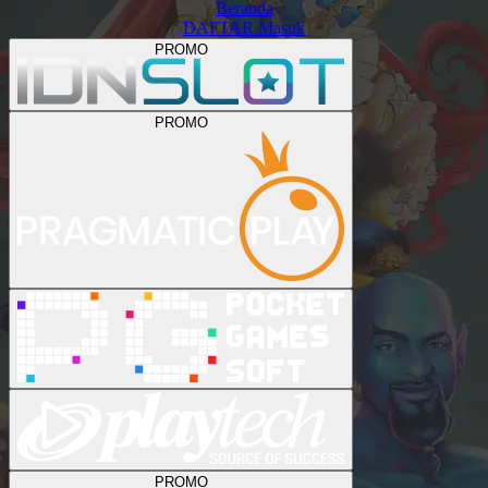
Beranda
DAFTAR
Masuk
PROMO
PROMO
PROMO